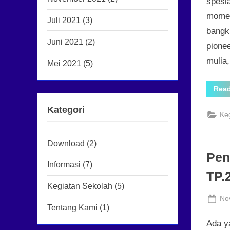
spesi
momen 
Juli 2021
(3)
bangk
Juni 2021
(2)
pione
mulia,
Mei 2021
(5)
Rea
Kategori
Ke
Download
(2)
Pen
Informasi
(7)
TP.
Kegiatan Sekolah
(5)
Po
No
Tentang Kami
(1)
on
Ada y