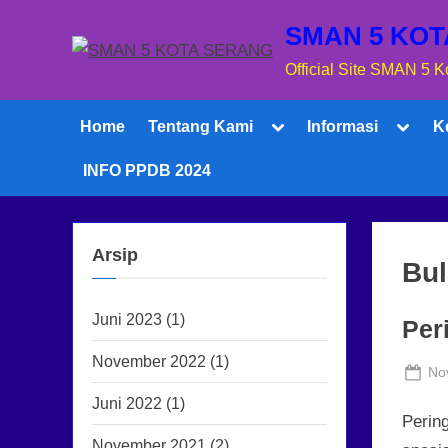
Skip
SMAN 5 KO
to
Official Site SMAN 5 
content
Toggle
Toggle
Home
Tentang Kami
Informasi
K
sub-
sub-
menu
menu
INFO PPDB 2024
Arsip
Bu
Juni 2023
(1)
Per
Toggle
November 2022
(1)
Po
sub-
No
menu
on
Juni 2022
(1)
Perin
November 2021
(2)