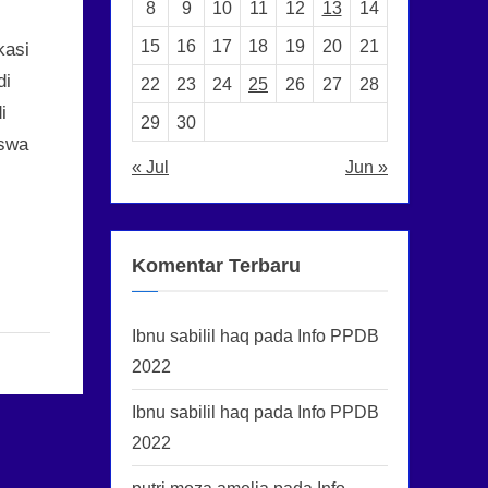
8
9
10
11
12
13
14
15
16
17
18
19
20
21
kasi
di
22
23
24
25
26
27
28
i
29
30
iswa
« Jul
Jun »
Komentar Terbaru
Ibnu sabilil haq
pada
Info PPDB
2022
Ibnu sabilil haq
pada
Info PPDB
2022