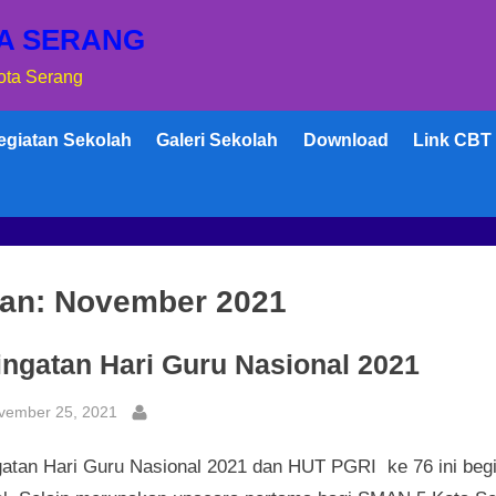
TA SERANG
Kota Serang
egiatan Sekolah
Galeri Sekolah
Download
Link CBT
lan:
November 2021
ingatan Hari Guru Nasional 2021
sted
vember 25, 2021
By
gatan Hari Guru Nasional 2021 dan HUT PGRI ke 76 ini begi