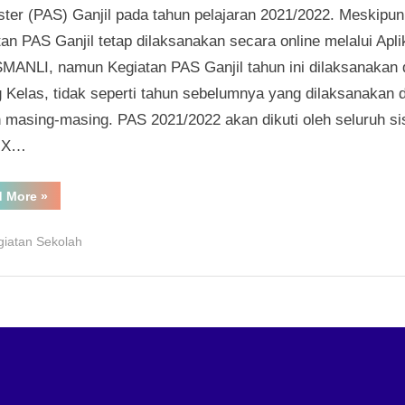
ter (PAS) Ganjil pada tahun pelajaran 2021/2022. Meskipun
an PAS Ganjil tetap dilaksanakan secara online melalui Apli
MANLI, namun Kegiatan PAS Ganjil tahun ini dilaksanakan 
 Kelas, tidak seperti tahun sebelumnya yang dilaksanakan d
 masing-masing. PAS 2021/2022 akan dikuti oleh seluruh s
s X…
“Penilaian
d More
»
Akhir
Semester
(PAS)
giatan Sekolah
Ganjil
TP.2021/2022”