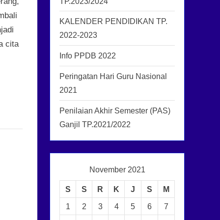
TP.2023/2024
rang,
mbali
KALENDER PENDIDIKAN TP.
jadi
2022-2023
 cita
Info PPDB 2022
Peringatan Hari Guru Nasional
2021
Penilaian Akhir Semester (PAS)
Ganjil TP.2021/2022
November 2021
S
S
R
K
J
S
M
1
2
3
4
5
6
7