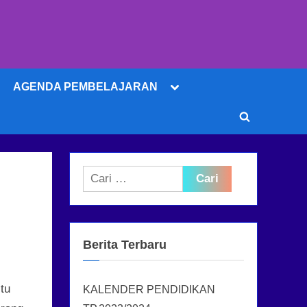
Toggle
AGENDA PEMBELAJARAN
sub-
menu
Toggle
search
form
Cari
untuk:
Berita Terbaru
tu
KALENDER PENDIDIKAN