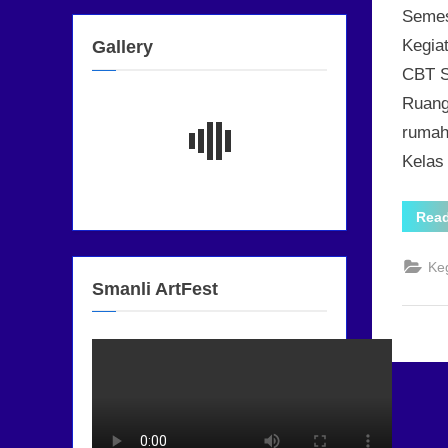
Semes
Kegiat
Gallery
CBT S
Ruang
rumah
Kela
Rea
Ke
Smanli ArtFest