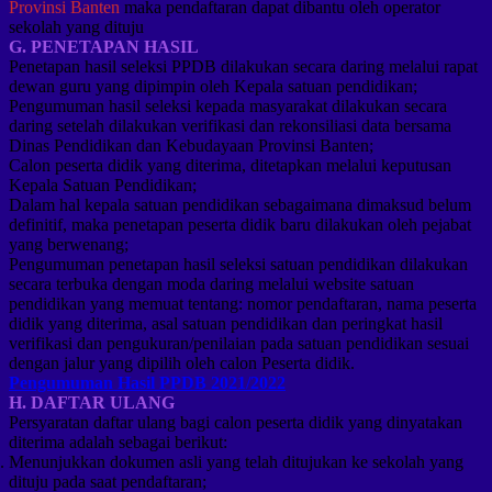
Provinsi Banten
maka pendaftaran dapat dibantu oleh operator
sekolah yang dituju
G. PENETAPAN HASIL
Penetapan hasil seleksi PPDB dilakukan secara daring melalui rapat
dewan guru yang dipimpin oleh Kepala satuan pendidikan;
Pengumuman hasil seleksi kepada masyarakat dilakukan secara
daring setelah dilakukan verifikasi dan rekonsiliasi data bersama
Dinas Pendidikan dan Kebudayaan Provinsi Banten;
Calon peserta didik yang diterima, ditetapkan melalui keputusan
Kepala Satuan Pendidikan;
Dalam hal kepala satuan pendidikan sebagaimana dimaksud belum
definitif, maka penetapan peserta didik baru dilakukan oleh pejabat
yang berwenang;
Pengumuman penetapan hasil seleksi satuan pendidikan dilakukan
secara terbuka dengan moda daring melalui website satuan
pendidikan yang memuat tentang: nomor pendaftaran, nama peserta
didik yang diterima, asal satuan pendidikan dan peringkat hasil
verifikasi dan pengukuran/penilaian pada satuan pendidikan sesuai
dengan jalur yang dipilih oleh calon Peserta didik.
Pengumuman Hasil PPDB 2021/2022
H. DAFTAR ULANG
Persyaratan daftar ulang bagi calon peserta didik yang dinyatakan
diterima adalah sebagai berikut:
Menunjukkan dokumen asli yang telah ditujukan ke sekolah yang
dituju pada saat pendaftaran;