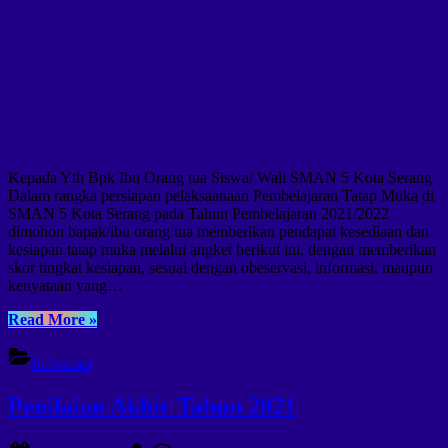
Kepada Yth Bpk Ibu Orang tua Siswa/ Wali SMAN 5 Kota Serang
Dalam rangka persiapan pelaksaanaan Pembelajaran Tatap Muka di
SMAN 5 Kota Serang pada Tahun Pembelajaran 2021/2022
dimohon bapak/ibu orang tua memberikan pendapat kesediaan dan
kesiapan tatap muka melalui angket berikut ini, dengan memberikan
skor tingkat kesiapan, sesuai dengan obeservasi, informasi, maupun
kenyataan yang…
“Kuesioner
Read More
»
Kesiapan
Pembelajaran
Informasi
Tatap
Muka”
Penilaian Akhir Tahun 2021
Posted
By
pada