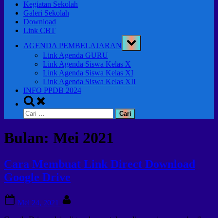
Kegiatan Sekolah
Galeri Sekolah
Download
Link CBT
Toggle
AGENDA PEMBELAJARAN
sub-
menu
Link Agenda GURU
Link Agenda Siswa Kelas X
Link Agenda Siswa Kelas XI
Link Agenda Siswa Kelas XII
INFO PPDB 2024
Toggle
search
Cari
form
untuk:
Bulan:
Mei 2021
Cara Membuat Link Direct Download
Google Drive
Posted
By
Mei 24, 2021
on