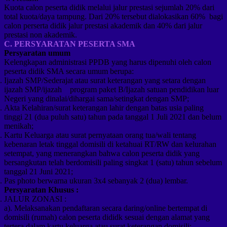
Kuota calon peserta didik melalui jalur prestasi sejumlah 20% dari
total kuota/daya tampung. Dari 20% tersebut dialokasikan 60% bagi
calon perserta didik jalur prestasi akademik dan 40% dari jalur
prestasi non akademik.
C. PERSYARATAN PESERTA SMA
Persyaratan umum
Kelengkapan administrasi PPDB yang harus dipenuhi oleh calon
peserta didik SMA secara umum berupa:
Ijazah SMP/Sederajat atau surat keterangan yang setara dengan
ijazah SMP/ijazah program paket B/Ijazah satuan pendidikan luar
Negeri yang dinalai/dihargai sama/setingkat dengan SMP;
Akta Kelahiran/surat keterangan lahir dengan batas usia paling
tinggi 21 (dua puluh satu) tahun pada tanggal 1 Juli 2021 dan belum
menikah;
Kartu Keluarga atau surat pernyataan orang tua/wali tentang
kebenaran letak tinggal domisili di ketahuai RT/RW dan kelurahan
setempat, yang menerangkan bahwa calon peserta didik yang
bersangkutan telah berdomisili paling singkat 1 (satu) tahun sebelum
tanggal 21 Juni 2021;
Pas photo berwarna ukuran 3x4 sebanyak 2 (dua) lembar.
Persyaratan Khusus :
JALUR ZONASI :
a). Melaksanakan pendaftaran secara daring/online bertempat di
domisili (rumah) calon peserta dididk sesuai dengan alamat yang
tertera dalam kartu keluarga atau surat keterangan domisili;