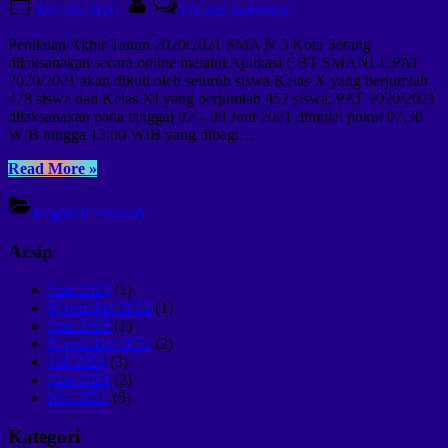
Mei 20, 2021
Tak ada komentar
on
Penilaian
Akhir
Penilaian Akhir Tahun 2020/2021 SMA N 5 Kota Serang
Tahun
dilaksanakan secara online melalui Aplikasi CBT SMANLI. PAT
2021
2020/2021 akan dikuti oleh seluruh siswa Kelas X yang berjumlah
478 siswa dan Kelas XI yang berjumlah 452 siswa. PAT 2020/2021
dilaksanakan pada tanggal 02 – 09 Juni 2021 dimulai pukul 07.30
WIB hingga 13.00 WIB yang dibagi…
“Penilaian
Read More
»
Akhir
Tahun
Kegiatan Sekolah
2021”
Arsip
Juni 2023
(1)
November 2022
(1)
Juni 2022
(1)
November 2021
(2)
Juli 2021
(3)
Juni 2021
(2)
Mei 2021
(5)
Kategori