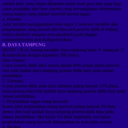
adalah jalur yang dapat ditujukan untuk anak guru dan juga bagi
calon pendaftar dari luar daerah yang bersangkutan dikarenakan
orang tuanya yang pindah domisili karena tugas.
4. Prestasi.
Jalur prestasi menggunakan nilai rapor 5 semester tarakhir dan
penghargaan yang pernah diterima oleh peserta didik di bidang
lomba akademi ataupun non-akademik pada tingkat
nasional/provinsi dan Kabupaten/Kota
B. DAYA TAMPUNG
SMAN 5 Kota Serang memiliki daya tampung kelas X sebanyak 11
Rombel/kelas dengan kapasitas 396 Siswa.
Jalur Zonasi;
Calon peserta didik jalur zonasi adalah 60% (enam puluh persen)
dari total jumlah daya tampung peserta didik baru pada satuan
pendidikan
2. Afirmasi;
Kuota peserta didik pada jalur afirmasi paling banyak 15% (lima
belas persen) dari total jumlah daya tampung peserta didik baru pada
satuan pendidikan.
3. Perpindahan tugas orang tua/wali;
Kuota jalur perpindahan orang tua/wali paling banyak 5% lima
persen dari total jumlah daya tampung peserta didik baru pada
satuan pendidikan. Jika kuota 5% tidak terpenuhi, sisa kuota
perpindahan orang tua/wali dilimpahkan ke kota jalur zonasi;
4. Prestasi.