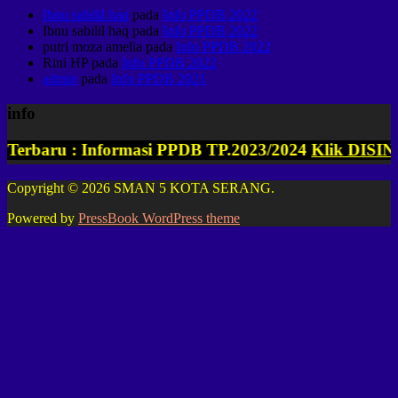
Ibnu sabilil haq
pada
Info PPDB 2022
Ibnu sabilil haq
pada
Info PPDB 2022
putri moza amelia
pada
Info PPDB 2022
Rini HP
pada
Info PPDB 2022
admin
pada
Info PPDB 2021
info
rbaru : Informasi PPDB TP.2023/2024
Klik DISINI
Copyright © 2026 SMAN 5 KOTA SERANG.
Powered by
PressBook WordPress theme