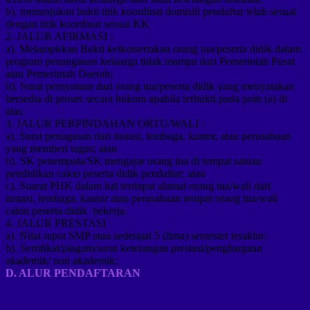
b). menunjukan bukti titik koordinat domisili pendaftar telah sesuai
dengan titik koordinat sesuai KK
2. JALUR AFIRMASI :
a). Melampirkan Bukti keikutsertakan orang tua/peserta didik dalam
program penanganan keluarga tidak mampu dari Pemerintah Pusat
atau Pemerintah Daerah;
b). Surat pernyataan dari orang tua/peserta didik yang menyatakan
bersedia di proses secara hukum apabila terbukti pada poin (a) di
atas.
3. JALUR PERPINDAHAN ORTU/WALI :
a). Surat penugasan dari instasi, lembaga, kantor, atau perusahaan
yang memberi tugas; atau
b). SK penempata/SK mengajar orang tua di tempat satuan
pendidikan calon peserta didik pendaftar; atau
c). Suarat PHK dalam hal terdapat alamat orang tua/wali dari
instasi, lembaga, kantor atau perusahaan tempat orang tua/wali
calon peserta didik bekerja.
4. JALUR PRESTASI
a). Nilai rapot SMP atau sederajat 5 (lima) semester terakhir;
b). Sertifikat/piagam/surat keterangan prestasi/penghargaan
akademik/ non akademik;
D. ALUR PENDAFTARAN