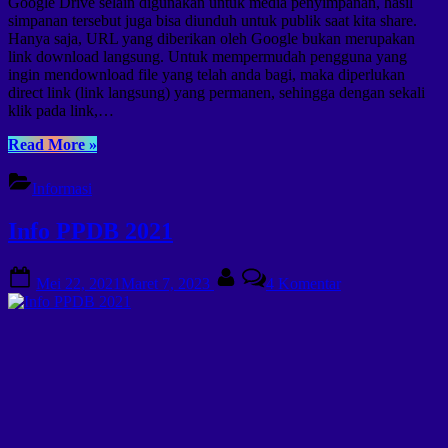
Google Drive selain digunakan untuk media penyimpanan, hasil
simpanan tersebut juga bisa diunduh untuk publik saat kita share.
Hanya saja, URL yang diberikan oleh Google bukan merupakan
link download langsung. Untuk mempermudah pengguna yang
ingin mendownload file yang telah anda bagi, maka diperlukan
direct link (link langsung) yang permanen, sehingga dengan sekali
klik pada link,…
“Cara
Read More
»
Membuat
Link
Informasi
Direct
Download
Info PPDB 2021
Google
Drive”
Posted
By
pada
Mei 22, 2021
Maret 7, 2023
4 Komentar
on
Info
PPDB
2021