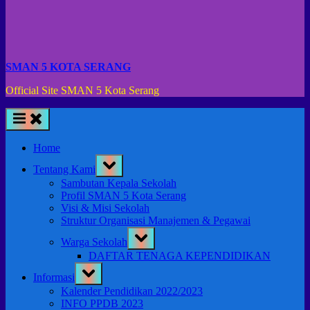
SMAN 5 KOTA SERANG
Official Site SMAN 5 Kota Serang
Home
Toggle
Tentang Kami
sub-
menu
Sambutan Kepala Sekolah
Profil SMAN 5 Kota Serang
Visi & Misi Sekolah
Struktur Organisasi Manajemen & Pegawai
Toggle
Warga Sekolah
sub-
menu
DAFTAR TENAGA KEPENDIDIKAN
Toggle
Informasi
sub-
menu
Kalender Pendidikan 2022/2023
INFO PPDB 2023