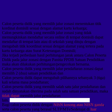
Calon peserta didik yang memilih jalur zonasi menentukan titik
kordinat domisili sesuai dengan alamat kartu keluarga;
Calon peserta didik yang memilih jalur zonasi yang tidak
memungkinkan mendaftar secara online di tempat domisili dapat
mendaftar di tempat lain atau di sekolah yang dituju dengan
mengubah titik koordinat sesuai dengan alamat yang tertera pada
kartu keluarga atau Surat Keterangan Domisili;
Jika terjadi perbedaan hasil perhitungan jarak antara Calon Peserta
Didik pada jalur zonasi dengan Panitia PPDB Satuan Pendidikan
maka akan dilakukan perhitungan/pengecekan bersama.
Calon peserta didik yang memilih jalur pendaftaran zonasi dapat
memilih 2 (dua) satuan pendidikan dan
Calon peserta didik dapat mengubah pilihannya sebanyak 3 (tiga)
kali selama masa pendaftaran;
Calon peserta didik yang memilih salah satu jalur pendaftaran dan
sudah dinyatakan diterima pada salah satu satuan pendidikan, maka
tidak dapat
memilih jalur pendaftaran
lain.
https://www.plainsarahjayne.com/sbobet-indonesia
Bagi calon peserta didik dengan
NISN kosong atau NISN ganda
,
serta calon peserta yang berasal SLTP/MTs/Sederajat di
luar