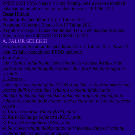
PPDB 2021 SMA Negeri 5 Kota Serang. Selalu periksa kembali
halaman ini untuk mengikuti update informasi PPDB 2021.
Dasar Hukum:
Peraturan Kemendikbud No. 1 Tahun 2021
Peraturan Gubernur Banten No.17 Tahun 2021
Keputusan Kepala Dinas Pendidikan Dan Kebudayaan Provinsi
Banten Nomor: 800/
146
/DINDIKBUD/2021
A. JALUR SELEKSI
Berdasarkan Peraturan Kemendikbud No. 1 Tahun 2021, Pasal 12
ayat (2) Jalur pendaftaran PPDB meliputi:
Jalur Zonasi;
Jalur Zonasi adalah jalur penerimaan siswa baru berdasarkan
pada zona tempat tinggalnya diukur dari jarak tempat tinggal ke
sekolah.
2. Afirmasi;
Jalur afirmasi adalah jalur PPDB yang khusus diperuntukkan bagi
peserta didik berasal dari keluarga ekonomi tidak mampu
dibuktikan dengan kepemilikan dokumen program penanganan
keluarga ekonomi tidak mampu dari pemerintah pusat atau daerah
seperti
1) Kartu Indonesia Pintar (KIP); atau
2) Kartu Keluarga Sejahtera (KKS); atau
3) Kartu Pra Sejahtera (KPS); atau
4) Surat keterangan tidak mampu dari instansi yang berwenang
3. Perpindahan tugas orang tua/wali;