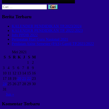
Cari
untuk:
Berita Terbaru
KALENDER PENDIDIKAN TP.2023/2024
KALENDER PENDIDIKAN TP. 2022-2023
Info PPDB 2022
Peringatan Hari Guru Nasional 2021
Penilaian Akhir Semester (PAS) Ganjil TP.2021/2022
Mei 2021
S
S
R
K
J
S
M
1
2
3
4
5
6
7
8
9
10
11
12
13
14
15
16
17
18
19
20
21
22
23
24
25
26
27
28
29
30
31
Jun »
Komentar Terbaru